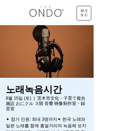
ME
NU
노래녹음시간
8월 15일 (토)
  |  
茨木市文化・子育て複合
施設 おにクル ３階 音響 映像制作室・録
音室
✦ 참가 인원: 최대 3명까지✦ 한국 노래와
일본 노래를 함께 흥얼거리며 녹음해 보지