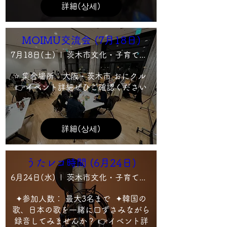
詳細(상세)
MOIMU交流会 (7月18日)
7月18日(土)
茨木市文化・子育て複合施設 おにクル2F多目的室C2
⭐ 集合場所：大阪・茨木市 おにクル 
👉イベント詳細ぜひご確認ください
詳細(상세)
うたレコ時間 (6月24日)
6月24日(水)
茨木市文化・子育て複合施設 おにクル ３階 音響 映像制作室・録音室
✦参加人数： 最大3名まで  ✦韓国の
歌、日本の歌を一緒に口ずさみながら
録音してみませんか？ 👉イベント詳