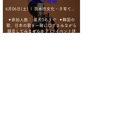
うたレコ時間
6月06日(土)
茨木市文化・子育て複合施設 おにクル ３階 音響 映像制作室・録音室
✦参加人数： 最大3名まで  ✦韓国の
歌、日本の歌を一緒に口ずさみながら
録音してみませんか？ 👉イベント詳
細ぜひご確認ください
詳細(상세)
おしゃべりハイキング
5月23日(土)
私市駅前
*目的地：星のブランコ 👉イベント詳
細ぜひご確認ください
詳細(상세)