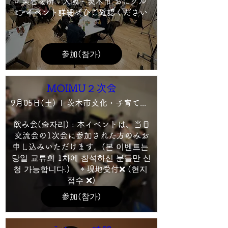
⭐ 集合場所：大阪・茨木市 おにクル 
👉イベント詳細ぜひご確認ください
参加(참가)
MOIMU２次会
9月05日(土)
茨木市文化・子育て複合施設 おにクル7F会議室3
飲み会(술자리) : 本イベントは、当日
交流会の1次会に参加された方のみお
申し込みいただけます。(본 이벤트는 
당일 교류회 1차에 참석하신 분들만 신
청 가능합니다.)　＊現地受付❌ (현지 
접수 ❌)
参加(참가)