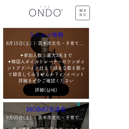
ME
NU
うたレコ時間
8月15日(土)
茨木市文化・子育て複合施設 おにクル ３階 音響 映像制作室・録音室
✦参加人数：最大3名まで

✦韓国人ボイストレーナーのワンポイ
ントアドバイス付き！好きな歌を歌っ
て録音してみませんか？ 👉イベント
詳細をぜひご確認ください
詳細(상세)
MOIMU交流会
9月05日(土)
茨木市文化・子育て複合施設 おにクル2F多目的室C1