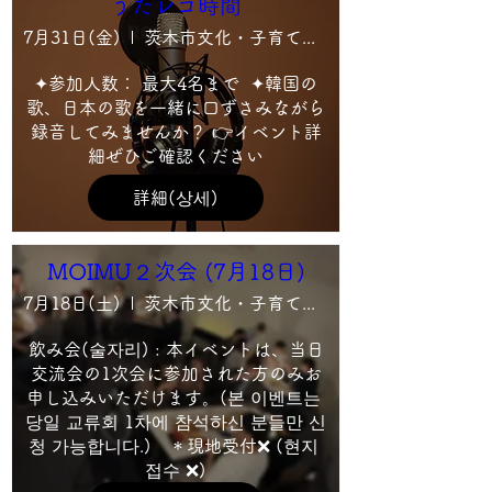
うたレコ時間
7月31日(金)
茨木市文化・子育て複合施設 おにクル ３階 音響 映像制作室・録音室
✦参加人数： 最大4名まで  ✦韓国の
歌、日本の歌を一緒に口ずさみながら
録音してみませんか？ 👉イベント詳
細ぜひご確認ください
詳細(상세)
MOIMU２次会 (7月18日)
7月18日(土)
茨木市文化・子育て複合施設 おにクル7F会議室2
飲み会(술자리) : 本イベントは、当日
交流会の1次会に参加された方のみお
申し込みいただけます。(본 이벤트는 
당일 교류회 1차에 참석하신 분들만 신
청 가능합니다.)　＊現地受付❌ (현지 
접수 ❌)