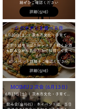
細ぜひご確認ください
詳細(상세)
ただチヂミを食べる日
6月20日(土)
茨木市文化・子育て複合施設 おにクル 1階 クッキングラボ ことこと
チヂミはやっぱりマッコリ！軽くお酒
も飲みながら自分たちで料理して食べ
る！

👉イベント詳細をご確認ください
詳細(상세)
MOIMU２次会 (6月13日)
6月13日(土)
茨木市文化・子育て複合施設 おにクル7F会議室2
飲み会(술자리) : 本イベントは、当日