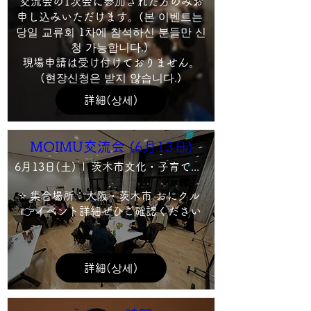
交流会の1次会に参加された方のみお
申し込みいただけます。(본 이벤트는 
당일 교류회 1차에 참석하신 분들만 신
청 가능합니다.) 

現場申請は受け付けておりません。
(현장신청은 받지 않습니다.)
詳細(상세)
MOIMU交流会 (6月13日)
6月13日(土)
茨木市文化・子育て複合施設 おにクル2F多目的室C2
⭐ 集合場所：大阪・茨木市 おにクル 
👉イベント詳細ぜひご確認ください
詳細(상세)